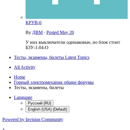
КРУВ-6
By
ДВМ
·
Posted
May 20
У них выключатели одинаковые, но блок стоит
БЗУ-1-04-О
Тесты, экзамены, билеты Latest Topics
All Activity
Home
Горный электромеханик общие форумы
Тесты, экзамены, билеты
Language
Русский (RU)
English (USA) (Default)
Powered by Invision Community
×