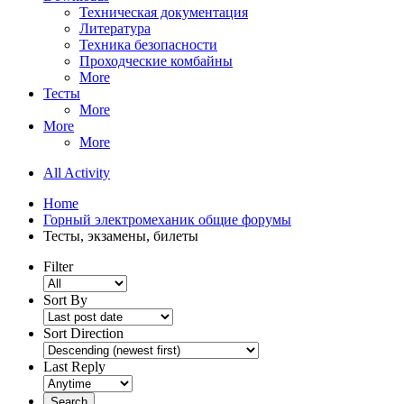
Техническая документация
Литература
Техника безопасности
Проходческие комбайны
More
Тесты
More
More
More
All Activity
Home
Горный электромеханик общие форумы
Тесты, экзамены, билеты
Filter
Sort By
Sort Direction
Last Reply
Search