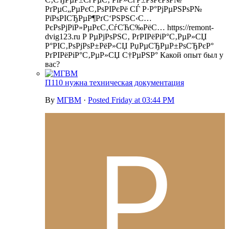
РґРµС„РµРєС‚РѕРІРєРё СЃ Р·Р°РјРµРЅРѕР№
РїРѕРІСЂРµР¶РґС‘РЅРЅС‹С…
РєРѕРјРїР»РµРєС‚СѓСЋС‰РёС… https://remont-
dvig123.ru Р РµРјРѕРЅС‚ РґРІРёРіР°С‚РµР»СЏ
Р°РІС‚РѕРјРѕР±РёР»СЏ РџРµСЂРµР±РѕСЂРєР°
РґРІРёРіР°С‚РµР»СЏ С†РµРЅР° Какой опыт был у
вас?
П110 нужна техническая документация
By
МГВМ
·
Posted
Friday at 03:44 PM