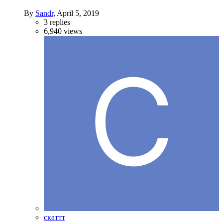
By
Sandr
,
April 5, 2019
3
replies
6,940
views
скаттт