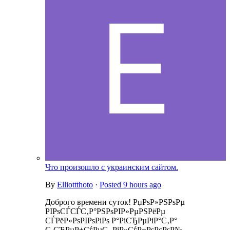
Что произошло с украинским сайтом.
By
Elliottthoto
·
Posted
9 hours ago
Доброго времени суток! РџРѕР»РЅРѕРµ
РІРѕСЃСЃС‚Р°РЅРѕРІР»РµРЅРёРµ
СЃРёР»РѕРІРѕРіРѕ Р°РіСЂРµРіР°С‚Р°
С‚СЂРµР±СѓРµС‚ РіР»СѓР±РѕРєРѕР№