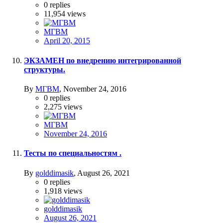
0
replies
11,954
views
МГВМ
April 20, 2015
ЭКЗАМЕН по внедрению интегрированной
структуры.
By
МГВМ
,
November 24, 2016
0
replies
2,275
views
МГВМ
November 24, 2016
Тесты по специальностям .
By
golddimasik
,
August 26, 2021
0
replies
1,918
views
golddimasik
August 26, 2021