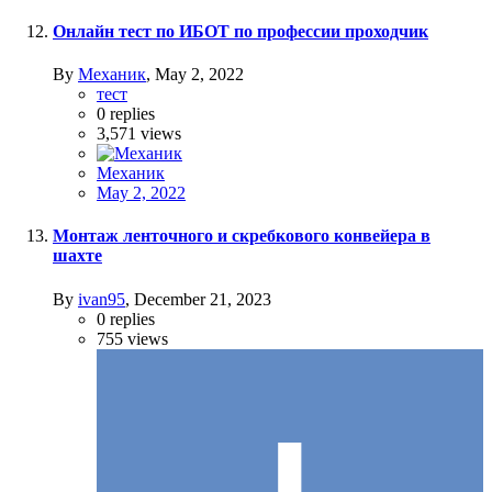
Онлайн тест по ИБОТ по профессии проходчик
By
Механик
,
May 2, 2022
тест
0
replies
3,571
views
Механик
May 2, 2022
Монтаж ленточного и скребкового конвейера в
шахте
By
ivan95
,
December 21, 2023
0
replies
755
views