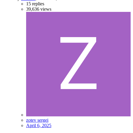
15
replies
39,636
views
zotev sergei
April 6, 2025