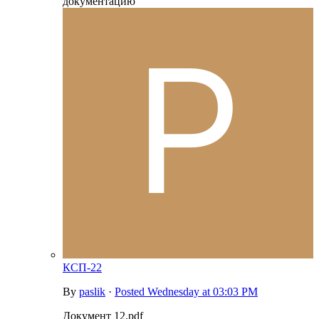
документацию
КСП-22
By
paslik
·
Posted
Wednesday at 03:03 PM
Документ 12.pdf