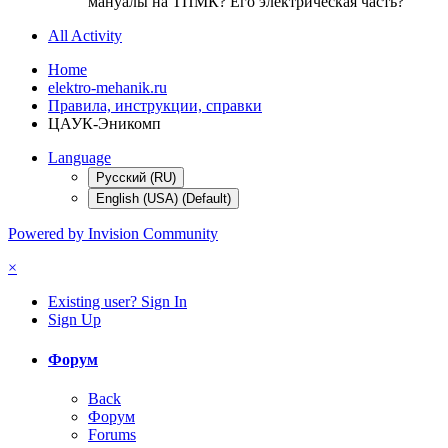
мануалы на ТПМК? Его электрическая часть?
All Activity
Home
elektro-mehanik.ru
Правила, инструкции, справки
ЦАУК-Эникомп
Language
Русский (RU)
English (USA) (Default)
Powered by Invision Community
×
Existing user? Sign In
Sign Up
Форум
Back
Форум
Forums