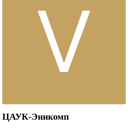
ЦАУК-Эникомп