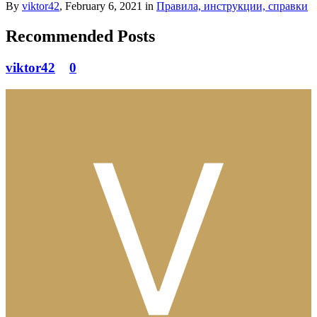
By
viktor42
,
February 6, 2021
in
Правила, инструкции, справки
Recommended Posts
viktor42
0