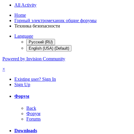
All Activity
Home
Горный электромеханик общие форумы
Техника безопасности
Language
Русский (RU)
English (USA) (Default)
Powered by Invision Community
×
Existing user? Sign In
Sign Up
Форум
Back
Форум
Forums
Downloads