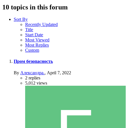
10 topics in this forum
Sort By
Recently Updated
Title
Start Date
Most Viewed
Most Replies
Custom
Пром безопасность
By
Александра.
,
April 7, 2022
2
replies
5,012
views