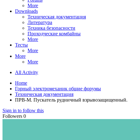
More
Downloads
Техническая документация
Литература
Техника безопасности
Проходческие комбайны
More
Тесты
More
More
More
All Activity
Home
Горный электромеханик общие форумы
Техническая документация
ПРВ-М. Пускатель рудничный взрывозащищенный.
Sign in to follow this
Followers
0