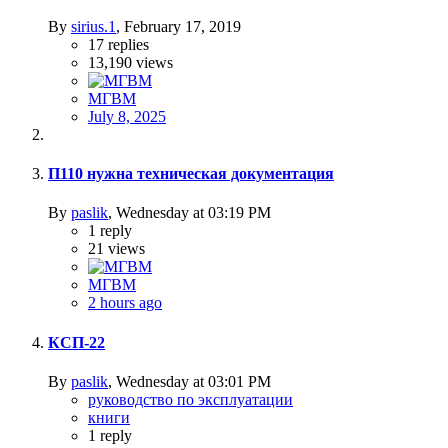
By
sirius.1
,
February 17, 2019
17
replies
13,190
views
МГВМ
July 8, 2025
П110 нужна техническая документация
By
paslik
,
Wednesday at 03:19 PM
1
reply
21
views
МГВМ
2 hours ago
КСП-22
By
paslik
,
Wednesday at 03:01 PM
руководство по эксплуатации
книги
1
reply