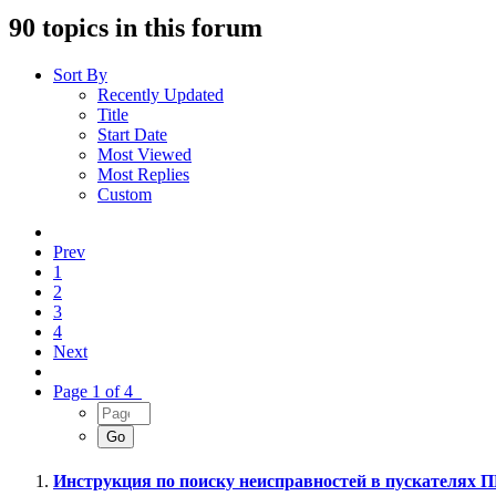
90 topics in this forum
Sort By
Recently Updated
Title
Start Date
Most Viewed
Most Replies
Custom
Prev
1
2
3
4
Next
Page 1 of 4
Инструкция по поиску неисправностей в пускателях 