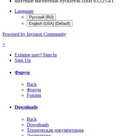
шахтный магнитный пускатель ПВИ 63,125-БТ
Language
Русский (RU)
English (USA) (Default)
Powered by Invision Community
×
Existing user? Sign In
Sign Up
Форум
Back
Форум
Forums
Downloads
Back
Downloads
Техническая документация
Литература