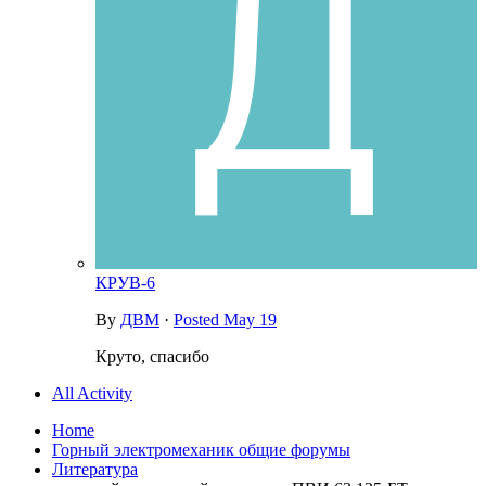
КРУВ-6
By
ДВМ
·
Posted
May 19
Круто, спасибо
All Activity
Home
Горный электромеханик общие форумы
Литература