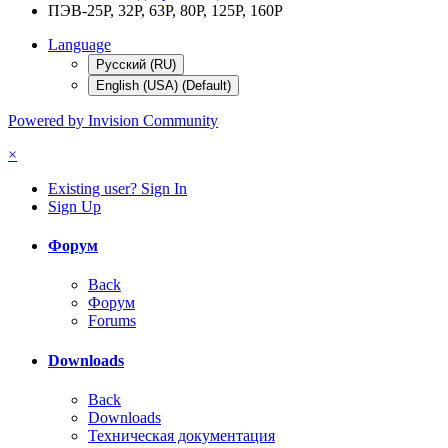
ПЭВ-25Р, 32Р, 63Р, 80Р, 125Р, 160Р
Language
Русский (RU)
English (USA) (Default)
Powered by Invision Community
×
Existing user? Sign In
Sign Up
Форум
Back
Форум
Forums
Downloads
Back
Downloads
Техническая документация