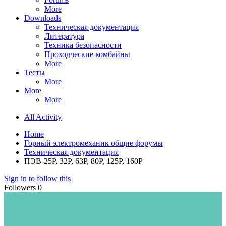
More
Downloads
Техническая документация
Литература
Техника безопасности
Проходческие комбайны
More
Тесты
More
More
More
All Activity
Home
Горный электромеханик общие форумы
Техническая документация
ПЭВ-25Р, 32Р, 63Р, 80Р, 125Р, 160Р
Sign in to follow this
Followers
0