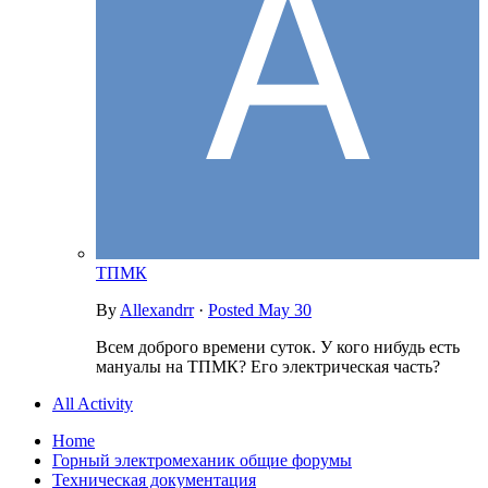
ТПМК
By
Allexandrr
·
Posted
May 30
Всем доброго времени суток. У кого нибудь есть
мануалы на ТПМК? Его электрическая часть?
All Activity
Home
Горный электромеханик общие форумы
Техническая документация