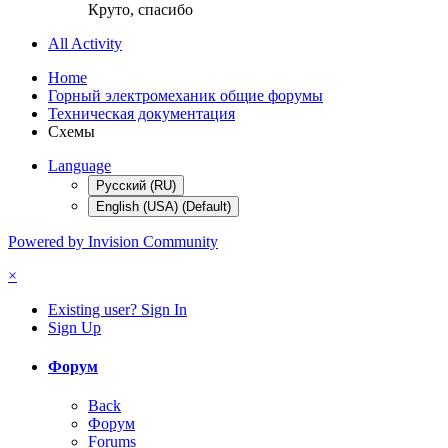
Круто, спасибо
All Activity
Home
Горный электромеханик общие форумы
Техническая документация
Схемы
Language
Русский (RU)
English (USA) (Default)
Powered by Invision Community
×
Existing user? Sign In
Sign Up
Форум
Back
Форум
Forums