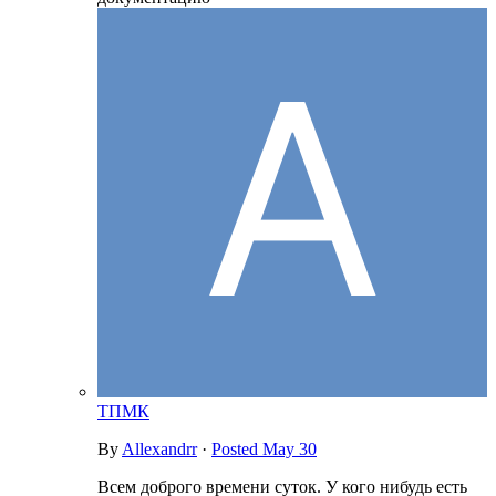
ТПМК
By
Allexandrr
·
Posted
May 30
Всем доброго времени суток. У кого нибудь есть