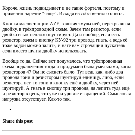
Короче, жизнь подкидывает и не такие фортеля, поэтому и
применил наречие "чаще". Исходя из собственного опыта.
Кнопка маслостанции AZE, залитая эмульсией, перекрывшая
двойку, в трёхпроводной схеме. Зачем там резистор, если
двойка и так неплохо шунтирует. Да и вообще, если есть
резистор, зачем в кнопку КУ-92 три провода гнать, а ведь её
тоже водой можно залить, и нате вам строчащий пускатель
если вместо шунта двойку использовать.
Вообще то да. Сейчас вот подумалось, что трёхпроводная
схема подключения тогда и придумана была умельцами, когда
резисторов 47 Ом не сыскать было. Тут ведь как, либо два
провода гони и резистором шунтируй единицу, либо, если
резистора нет, то гони в кнопку ещё и двойку, через неё
шунтируй. А гнать в кнопку три провода, да лепить туда ещё
и резистор в цепь, это уже на уровне извращений. Смысловая
нагрузка отсутствует. Как-то так.
Share this post