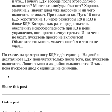
и что... Почему БДУ вообще после этого должно
включится? Может кто-нибудь объяснит? Хорошо,
земля на 2, значит диод уже закорочен и ни чего
включить не может. При нажатии кн. Пуск 10 нога
БДУ коротится на 15 через резисторы R9 и R33 в
блоке БДУ. Которые как раз и предназначены
обеспечить искробезопасность при КЗ в цепи
управления, они просто начнут греться. И ни чего
не будет, пускатель просто не включится!
Объясните кто может, может я ошибся и что то не
учёл...
По схеме, на десятую ногу БДУ идёт единица. На двойке
десятая нога БДУ появляется только после того, как пускатель
включится. Ловит землю и аварийно выключается. И так -
пока пусковой диод с единицы не снимешь.
Share this post
Link to post