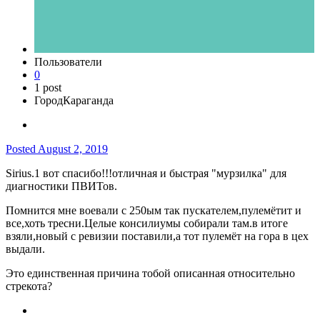
Пользователи
0
1 post
Город
Караганда
Posted
August 2, 2019
Sirius.1 вот спасибо!!!отличная и быстрая "мурзилка" для
диагностики ПВИТов.
Помнится мне воевали с 250ым так пускателем,пулемётит и
все,хоть тресни.Целые консилиумы собирали там.в итоге
взяли,новый с ревизии поставили,а тот пулемёт на гора в цех
выдали.
Это единственная причина тобой описанная относительно
стрекота?