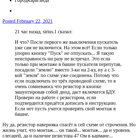
Город
Караганда
Posted
February 22, 2021
21 час назад, sirius.1 сказал:
И что? После первого же выключения пускатель
уже сам не включится. На этом всё! Если только
упорно кнопку "Пуск" не отпускать... Я такую
неисправность ни разу не встречал. Это если
только при монтаже в башне пускателя перепутав,
посадили "землю" вместо 3-ки на 2-ку, ну а с 3-
кой "земля" по схеме уже соединена. Потому что
если подключать по трёх проводной схеме, то я
очень сомневаюсь что резистор в кнопке
зашунтировав собой диод, даст включится БДУ.
Проверю на работе с резистором, если
подтвердится придётся дописать в инструкцию.
Если нет пусть учатся проверять свой монтаж в
башне.
Ну да, резистор наверняка спасёт в сей схеме от строчения. Но
жизнь учит, что монтаж.... он такой... монтаж... да и уровень
слесарей, да и наличие резистора 47 Ом в кармане...