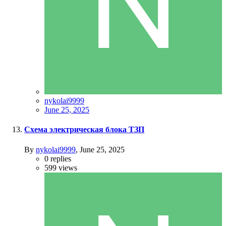
nykolai9999
June 25, 2025
Схема электрическая блока ТЗП
By
nykolai9999
,
June 25, 2025
0
replies
599
views