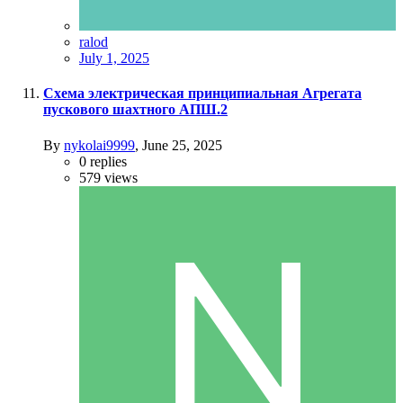
ralod
July 1, 2025
Схема электрическая принципиальная Агрегата
пускового шахтного АПШ.2
By
nykolai9999
,
June 25, 2025
0
replies
579
views