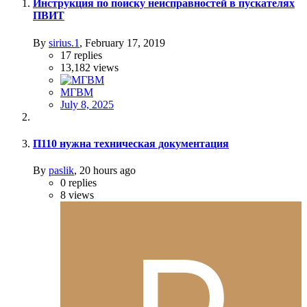
Инструкция по поиску неисправностей в пускателях
ПВИТ
By
sirius.1
,
February 17, 2019
17
replies
13,182
views
МГВМ
July 8, 2025
П110 нужна техническая документация
By
paslik
,
20 hours ago
0
replies
8
views