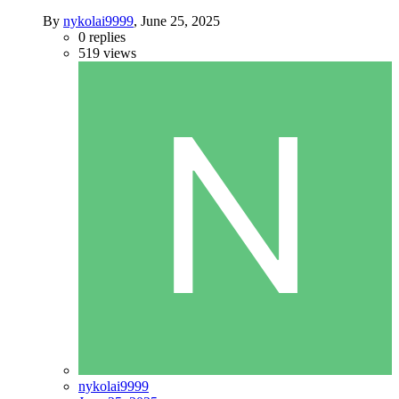
By
nykolai9999
,
June 25, 2025
0
replies
519
views
nykolai9999