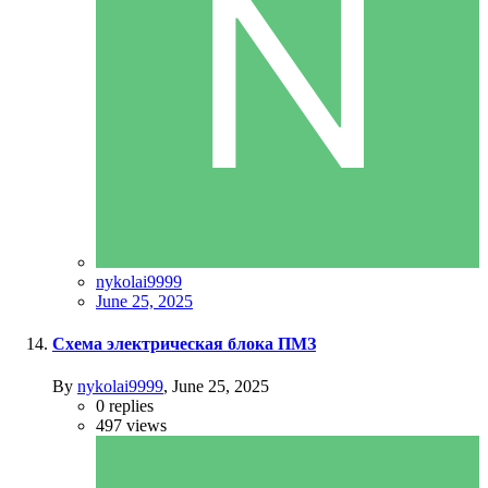
nykolai9999
June 25, 2025
Схема электрическая блока ПМЗ
By
nykolai9999
,
June 25, 2025
0
replies
497
views