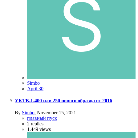
Simbo
April 30
УКТВ-1-400 или 250 нового образца от 2016
By
Simbo
,
November 15, 2021
плавный пуск
2
replies
1,449
views