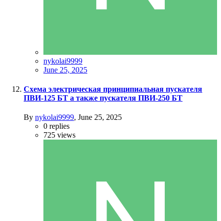
nykolai9999
June 25, 2025
Схема электрическая принципиальная пускателя
ПВИ-125 БТ а также пускателя ПВИ-250 БТ
By
nykolai9999
,
June 25, 2025
0
replies
725
views