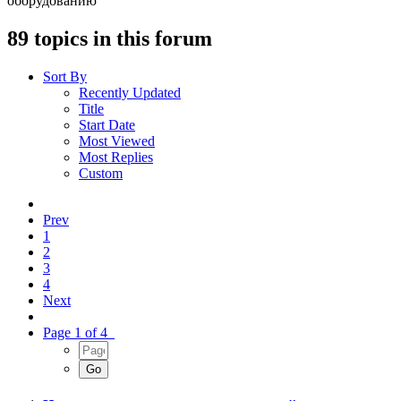
оборудованию
89 topics in this forum
Sort By
Recently Updated
Title
Start Date
Most Viewed
Most Replies
Custom
Prev
1
2
3
4
Next
Page 1 of 4