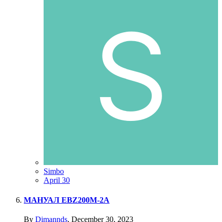
Simbo
April 30
МАНУАЛ EBZ200M-2A
By
Dimannds
,
December 30, 2023