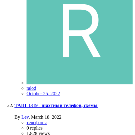
ralod
October 25, 2022
ТАШ-1319 - шахтный телефон, схемы
By
Lev
,
March 18, 2022
телефоны
0
replies
1,828
views