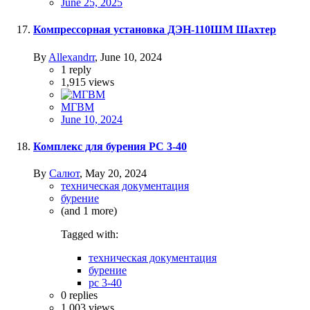
June 25, 2025
Компрессорная установка ДЭН-110ШМ Шахтер
By
Allexandrr
,
June 10, 2024
1
reply
1,915
views
МГВМ
June 10, 2024
Комплекс для бурения РС 3-40
By
Салют
,
May 20, 2024
техническая документация
бурение
(and 1 more)
Tagged with:
техническая документация
бурение
рс 3-40
0
replies
1,003
views