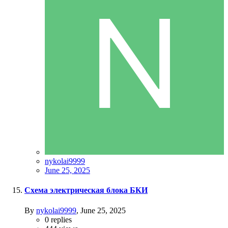
nykolai9999
June 25, 2025
Схема электрическая блока БКИ
By
nykolai9999
,
June 25, 2025
0
replies